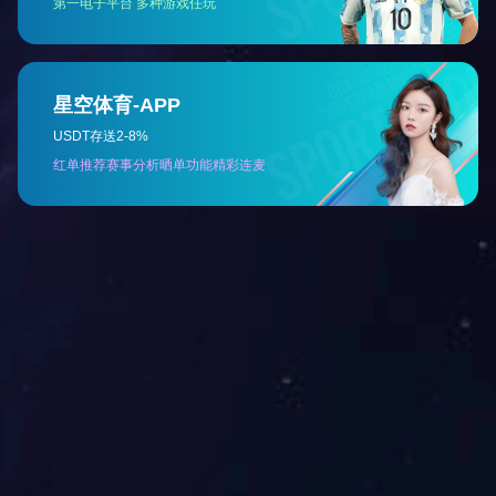
安装案例
安装案例
安装案例
安装案例