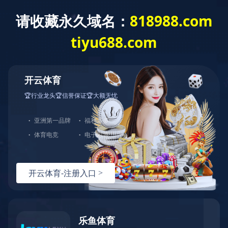
网站首页
公司简介
产品展示
资质荣誉
成功案例
新闻中心
在线留言
奇异果(中国)