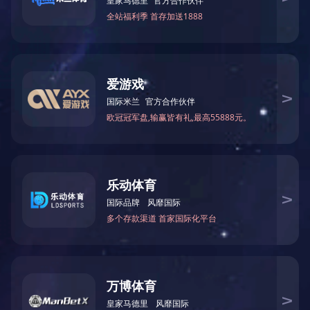
LDA型电动单梁起重机
LH型电动葫芦双梁桥式起重机
1
2
3
QD型电动双梁桥式起重机
MH电动葫芦门式起重机