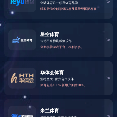
产品展示
PRODUCT DISPLAY
双梁奇异果平台
花架奇异果平台
提梁机
欧标单梁起重机