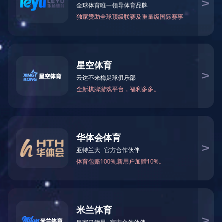
产品展示
PRODUCT DISPLAY
双梁奇异果平台
花架奇异果平台
提梁机
欧标单梁起重机