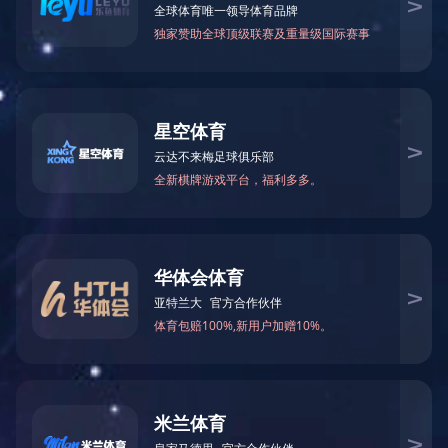
产品展示
PRODUCT DISPLAY
双梁奇异果平台
花架奇异果平台
提梁机
欧标单梁起重机