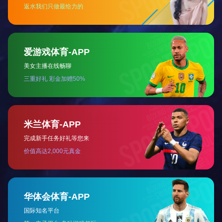
新闻动态
更多
门式起重机的十种不能吊东西的情况
桥式起重机常见故障处理方法大全
桥式起重机安全操作规程
单梁起重机采购注意事项
双梁起重机夏日作业的注意事项
成功案例
更多