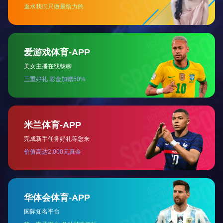
新闻动态
更多
门式起重机的十种不能吊东西的情况
桥式起重机常见故障处理方法大全
桥式起重机安全操作规程
单梁起重机采购注意事项
双梁起重机夏日作业的注意事项
成功案例
更多