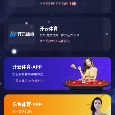
MHh桁架式门式起重机
LXB型防爆悬挂起重机
拨打电话: 15269871113
公司简介
COMPANY PROFILES
奇异果平台主要从事单梁起重机、双梁起重机、门式起重
机、抓斗式起重机、变频起重机、防爆系列起重机，链条
式刮油、刮沫机、电动葫芦的设计、制造、安装、维修改
造、保养。