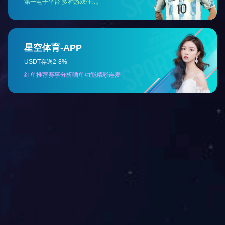
安装案例
安装案例
安装案例
安装案例