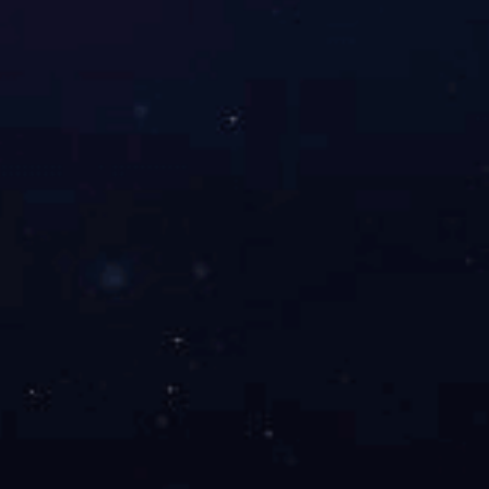
安装案例
安装案例
奇异果(中国)
CONTACT US
奇异果平台
联系人：李经理
联系电话：13581134327
邮箱：1067127938@qq.com
网址：www.nextlevelfinancialmodeling.com
地址：山东省泰安市羊流工业园
版权所有：奇异果平台