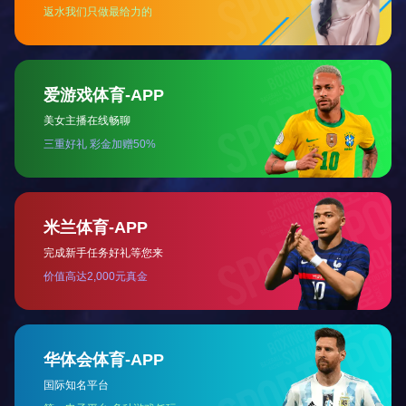
新闻动态
更多
门式起重机的十种不能吊东西的情况
桥式起重机常见故障处理方法大全
桥式起重机安全操作规程
单梁起重机采购注意事项
双梁起重机夏日作业的注意事项
成功案例
更多