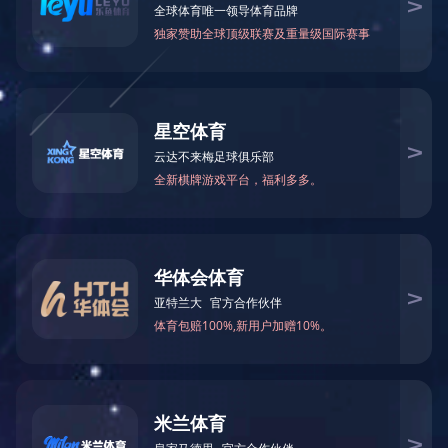
产品展示
PRODUCT DISPLAY
双梁奇异果平台
花架奇异果平台
提梁机
欧标单梁起重机