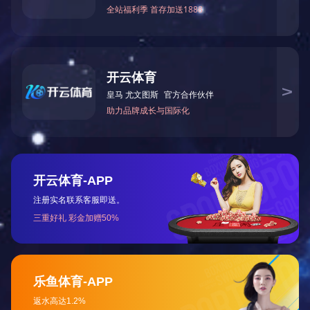
MHh桁架式门式起重机
LXB型防爆悬挂起重机
拨打电话: 15269871113
公司简介
COMPANY PROFILES
奇异果平台主要从事单梁起重机、双梁起重机、门式起重
机、抓斗式起重机、变频起重机、防爆系列起重机，链条
式刮油、刮沫机、电动葫芦的设计、制造、安装、维修改
造、保养。